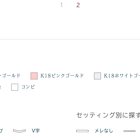
1
2
ーゴールド
K18ピンクゴールド
K18ホワイトゴ
金
コンビ
セッティング別に探
V字
メレなし
ブ