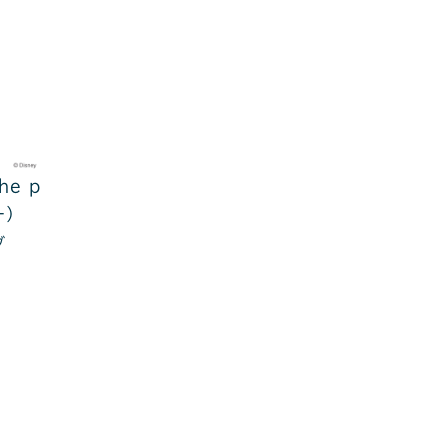
the p
ー）
グ