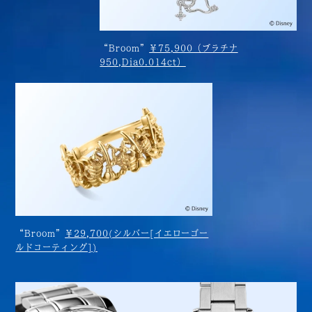
“Broom”
￥75,900（プラチナ
950,Dia0.014ct）
“Broom”
￥29,700(シルバー[イエローゴー
ルドコーティング])