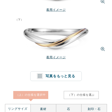
着用イメージ
（下）
着用イメージ
写真をもっと見る
1文字消す
リセット
（上）の仕様を
選択中
（下）の仕様を
選ぶ
リングサイズ
素材
石
刻印・石