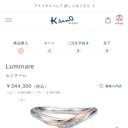
ブライダルフェア 詳しくはこちら
プレビュー
刻印のサンプル・価格
選択中
選択中
shop
プラチナ950＆K18
ダイヤあり（ベー
プラチナ950＆K18
ダイヤなし
プラチナ950
ピンクゴールド
シック）
イエローゴールド
商品購入
カート
ご注文手続き
完了
残り
10
文字
刻印の入力に関する注意点
Luminare
ルミナーレ
￥344,300
（税込）
価格の内訳
ディズニー
文字・記号
マーク
マーク
（上）：
￥184,800
/ （下）：
￥159,500
（上）
フォントを選択