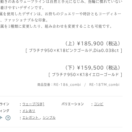
な動きのあるウェーブラインは自然と手元になじみ、指輪に慣れていない
に着けやすいデザインです。
金属を使用したデザインは、お持ちのジュエリーや時計ともコーディネー
く、ファッショナブルな印象。
金属を1種類に変更したり、組み合わせを変更することも可能です。
（上）¥185,900（税込）
[ プラチナ950×K18ピンクゴールド,Dia0.038ct ]
（下）¥159,500（税込）
[ プラチナ950×K18イエローゴールド ]
商品型番：RE-186_combi / RE-187M_combi
ライン
ウェーブ[S字]
バリエーション
コンビ
ィング
メレあり
ト
エレガント
,
シンプル