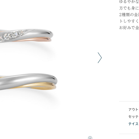
ゆるやか
方でも身
2種類の
トしやす
お好みで
アウト
セッテ
テイス