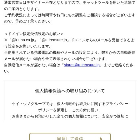
通常営業日はデザイナー不在となりますので、チャットツールを用いた遠隔で
のご案内となります。
ご予約状況によっては時間帯やお日にちの調整をご相談する場合がございます
ので、予めご了承ください。
＜ドメイン指定受信設定のお願い＞
※「@k-uno.co.jp」「@u-treasure.jp」ドメインからのメールを受信できるよ
う設定をお願いいたします。
※使用されている携帯電話の機種やメールの設定により、弊社からの自動返信
メールが届かない場合や全て表示されない場合がございます。
自動返信メールが届かない場合は「
stores@u-treasure.jp
」までご連絡くださ
い。
個人情報保護への取り組みについて
ケイ・ウノグループでは、個人情報のお取扱いに関するプライバシー
ポリシーを策定し、この方針に従い、
お客さまからお預かりした全ての個人情報について、安全かつ適切に
お取扱いいたします。
プライバシーポリシー