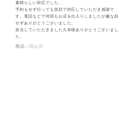
素晴らしい対応でした。
予約もせず行っても笑顔で対応していただき感謝で
す。電話などで何回もお店を出入りしましたが嫌な顔
せずありがとうございました。
担当していただきました久本様ありがとうございまし
た。
商品：
岡山店
役に立った
0
ニコちゃん様
購入確認済み
2025-01-28
結婚記念日
先日は丁寧な接客をして頂きありがとうございまし
た。