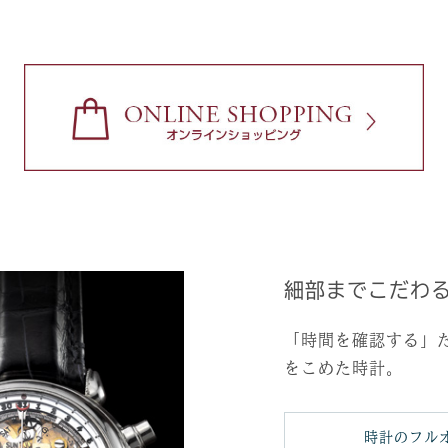
細部までこだわ
「時間を確認する」
をこめた時計。
時計のフル