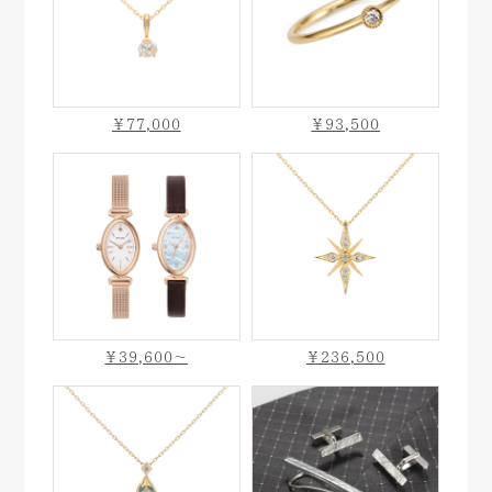
￥77,000
￥93,500
￥39,600〜
￥236,500