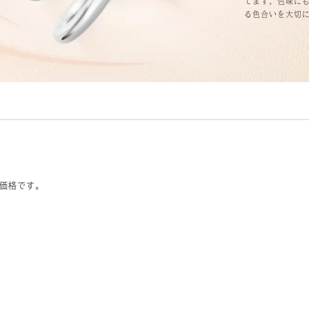
てます。色味に
る色合いを大切
価格です。