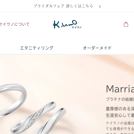
ブライダルフェア 詳しくはこちら
ケイウノについて
エタニティリング
オーダーメイド
Marri
プラチナの結婚
重厚感のある
生涯安心して
ケイウノの金属
ても修理ができ