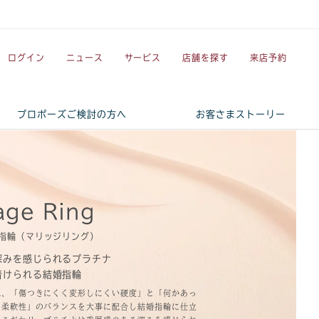
ログイン
ニュース
サービス
店舗を探す
来店予約
プロポーズご検討の方へ
お客さまストーリー
age Ring
指輪（マリッジリング）
深みを感じられるプラチナ
着けられる結婚指輪
は、「傷つきにくく変形しにくい硬度」と「何かあっ
る柔軟性」のバランスを大事に配合し結婚指輪に仕立