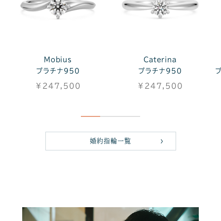
Luminare
Naturale
Mobius
Caterina
Il nesso
Calore
プラチナ950×K18ピンクゴ
K18イエローゴールド,ダイヤ
プラチナ950
プラチナ950×K18ピンクゴ
K18イエローゴール
プラチナ950
ールド/イエローゴールド
モンド原石
ールド/イエローゴールド
ド,
Pt950,Dia0.02ct
￥247,500
￥247,500
￥344,300
￥77,000
￥345,400
￥103,400
婚約指輪一覧