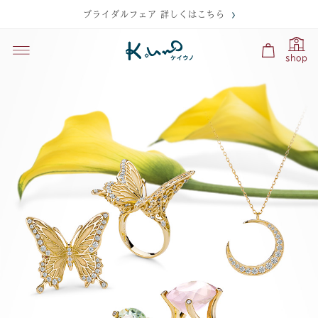
2026.08.06
2026.07.09
2022.06.17
ブライダルフェア 詳しくはこちら
台風13号に伴う臨時休業のお知らせ
原作デビュー100周年を記念して、『くまのプーさん』をモチーフに
BSP・BSプレミアム「コズミック フロント」にてケイウノのダイヤ
した新作ジュエリーとK18イエローゴールド製のスタチューが登場
モンドが登場しました（6/16）
shop
（8/3）
2026.08.04
2021.03.15
オンラインで相談できる「ペットジュエリーフェア」を開催します
2026.06.11
（8/18〜9/29）
横浜元町ショッピングストリート制作の動画にてケイウノが紹介されま
『トイ・ストーリー』の仲間たちをモチーフにした、K18イエローゴ
した
ールド製のミニスタチューが登場（6/26）
2026.08.03
2021.02.10
価格改定のお知らせ
2026.05.25
【2/10】雑誌「いぬのきもち 3月号」にてケイウノのペットジュエ
夏の手元を彩る、新作ブレスレット6種類を発売（6/19）
リーが紹介されました
2026.07.09
原作デビュー100周年を記念して、『くまのプーさん』をモチーフに
2026.05.22
2021.01.18
した新作ジュエリーとK18イエローゴールド製のスタチューが登場
（8/3）
身に着ける喜びを、日常のそばに。人気のネックレスとピアスに、
【1/17】日テレ「おしゃれイズム」にてケイウノの手作り指輪が登場
K10素材が登場。（5/22）
しました