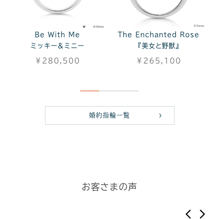
Beauty and the Beast
Be With Me
Be With Me
/
Mickey Mouse Sparkle
The Enchanted Rose
The Enchanted Rose
-
ミッキー&ミニー
ミッキー&ミニー
Jewelry BOX
All Diamond-
『美女と野獣』
『美女と野獣』
合成皮革
K18イエローゴール
￥280,500
￥269,500
￥265,100
￥281,600
ド,Dia0.09ct
￥5,500
￥66,000
婚約指輪一覧
お客さまの声