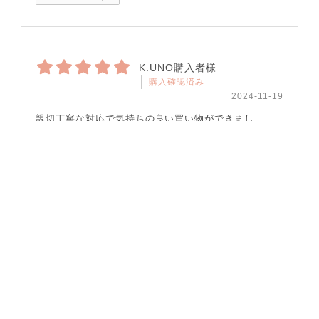
K.UNO購入者様
購入確認済み
2024-11-19
親切丁寧な対応で気持ちの良い買い物ができまし
た。 ありがとうございます。
商品：
クロスモール豊川店
役に立った
0
​1
​2
​3
​4
​5
​6
​7