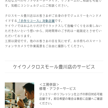
大切な方へのギフトやオーダーメイド、リフォームのご相談も可能で
す。気軽にコンシェルジュにご相談ください。
クロスモール豊川店はお客さまがご自身の手でジュエリーをハンドメ
イドする
「手作りコース」対象店舗
です。
ケイウノではおふたりだけでリラックスして指輪づくりをお楽しみい
ただきたいという想いから、同時間帯のご予約は一組限定とさせてい
ただいております。
工房は貸切です。他のお客さまの目を気にせず、お手持ちのスマート
フォンやカメラで作業風景をご自由に撮影してください。
ケイウノクロスモール豊川店のサービス
＜工房併設＞
修理・アフターサービス
ジュエリーのリフレッシュ仕上げの即日対応可能
店舗です。即日希望の場合は事前に店舗へご確認
ください。