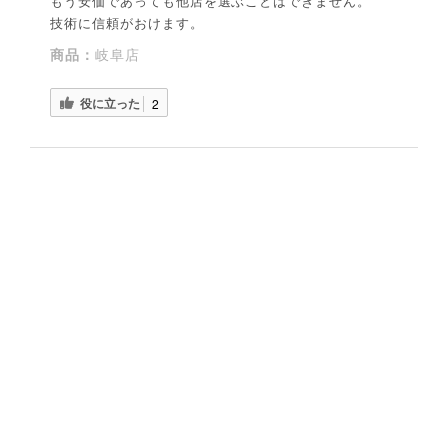
もう安価であっても他店を選ぶことはできません。
技術に信頼がおけます。
商品：
岐阜店
役に立った
2
まっつー様
購入確認済み
2025-01-14
結婚10周年 オーダーメイド 結婚指輪
結婚10周年でオーダーメイドの結婚指輪を頼みまし
た。
どんな要望でも形にしてくれるデザイナーさん。
リングの形、色味など、親身に話を聞いてくれる店長
さん。
とても納得いく物が形になり妻に送る事ができる事が
嬉しく思います。