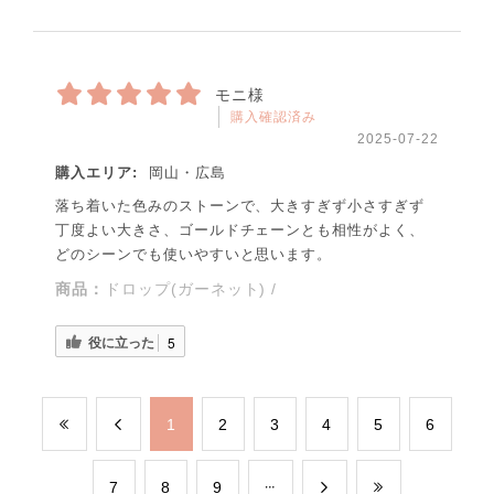
モニ様
購入確認済み
2025-07-22
購入エリア:
岡山・広島
落ち着いた色みのストーンで、大きすぎず小さすぎず
丁度よい大きさ、ゴールドチェーンとも相性がよく、
どのシーンでも使いやすいと思います。
商品：
ドロップ(ガーネット) /
役に立った
5
​1
​2
​3
​4
​5
​6
​7
​8
​9