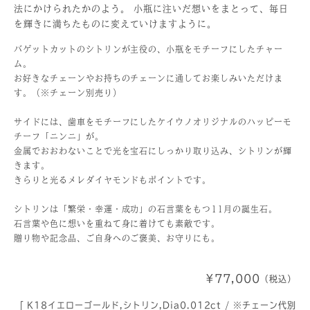
法にかけられたかのよう。 小瓶に注いだ想いをまとって、毎日
を輝きに満ちたものに変えていけますように。
バゲットカットのシトリンが主役の、小瓶をモチーフにしたチャー
ム。
お好きなチェーンやお持ちのチェーンに通してお楽しみいただけま
す。（※チェーン別売り）
サイドには、歯車をモチーフにしたケイウノオリジナルのハッピーモ
チーフ「ニンニ」が。
金属でおおわないことで光を宝石にしっかり取り込み、シトリンが輝
きます。
きらりと光るメレダイヤモンドもポイントです。
シトリンは「繁栄・幸運・成功」の石言葉をもつ11月の誕生石。
石言葉や色に想いを重ねて身に着けても素敵です。
贈り物や記念品、ご自身へのご褒美、お守りにも。
¥77,000
（税込）
[ K18イエローゴールド,シトリン,Dia0.012ct / ※チェーン代別