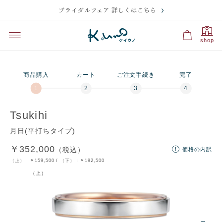
ブライダルフェア 詳しくはこちら
プレビュー
刻印のサンプル・価格
選択中
選択中
選択中
shop
プラチナ950＆K18
ダイヤなし（ベー
つや有り（ベーシ
プラチナ950＆K18
ダイヤ1ピース追加
つや消し（フチつ
プラチナ950
ピンクゴールド
シック）
ック）
イエローゴールド
や有り）
商品購入
カート
ご注文手続き
完了
残り
10
文字
刻印の入力に関する注意点
Tsukihi
月日(平打ちタイプ)
￥352,000
（税込）
価格の内訳
ディズニー
文字・記号
マーク
裏石
マーク
（上）：
￥159,500
/ （下）：
￥192,500
（上）
フォントを選択