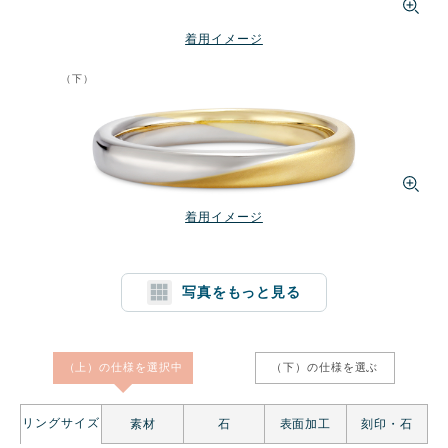
着用イメージ
（下）
着用イメージ
写真をもっと見る
1文字消す
リセット
（上）の仕様を
選択中
（下）の仕様を
選ぶ
リングサイズ
素材
石
表面加工
刻印・石