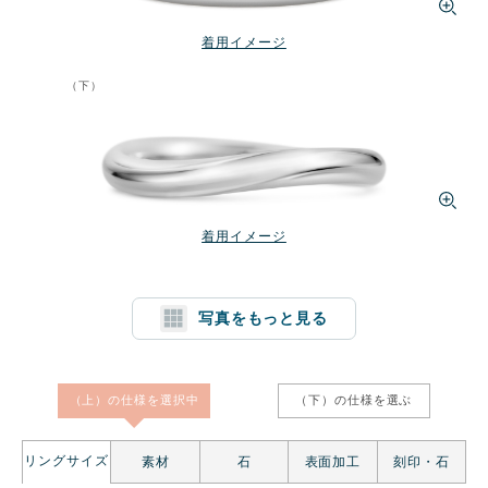
着用イメージ
（下）
着用イメージ
写真をもっと見る
1文字消す
リセット
（上）の仕様を
選択中
（下）の仕様を
選ぶ
リングサイズ
素材
石
表面加工
刻印・石