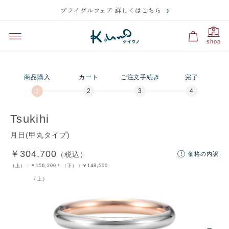
ブライダルフェア 詳しくはこちら
プレビュー
刻印のサンプル・価格
選択中
選択中
選択中
shop
プラチナ950＆K18
ダイヤなし（ベー
つや有り（ベーシ
プラチナ950＆K18
ダイヤ3ピース追加
つや消し
ダイヤ1ピース追加
プラチナ950
ピンクゴールド
シック）
ック）
イエローゴールド
商品購入
カート
ご注文手続き
完了
残り
10
文字
刻印の入力に関する注意点
Tsukihi
月日(甲丸タイプ)
￥304,700
（税込）
価格の内訳
ディズニー
文字・記号
マーク
裏石
マーク
（上）：
￥156,200
/ （下）：
￥148,500
（上）
フォントを選択