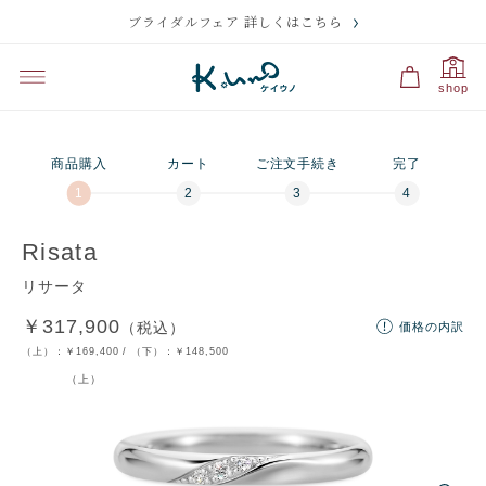
ブライダルフェア 詳しくはこちら
プレビュー
刻印のサンプル・価格
選択中
選択中
shop
プラチナ950・ダイ
つや有り（ベーシ
プラチナ950・ダイ
つや消し
ヤあり（ベーシッ
ック）
ヤなし
ク）
商品購入
カート
ご注文手続き
完了
残り
10
文字
刻印の入力に関する注意点
Risata
リサータ
￥317,900
（税込）
価格の内訳
ディズニー
文字・記号
マーク
裏石
マーク
（上）：
￥169,400
/ （下）：
￥148,500
（上）
フォントを選択