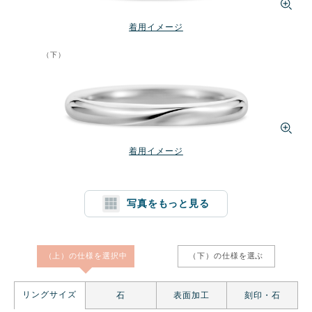
着用イメージ
（下）
着用イメージ
写真をもっと見る
1文字消す
リセット
（上）の仕様を
選択中
（下）の仕様を
選ぶ
リングサイズ
石
表面加工
刻印・石