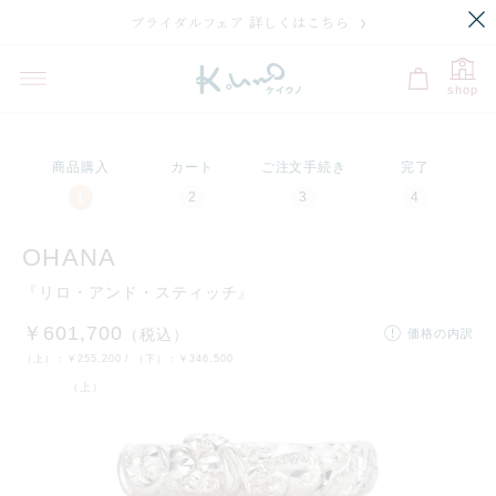
ブライダルフェア 詳しくはこちら
プレビュー
刻印のサンプル・価格
選択中
shop
プラチナ950
K18イエローゴ
K18ピンクゴー
K18ホワイトゴ
K1
ールド
ルド
ールド
商品購入
カート
ご注文手続き
完了
残り
10
文字
刻印の入力に関する注意点
OHANA
『リロ・アンド・スティッチ』
￥601,700
（税込）
価格の内訳
ディズニー
文字・記号
裏石
マーク
（上）：
￥255,200
/ （下）：
￥346,500
（上）
フォントを選択