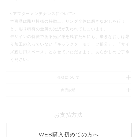
<アフターメンテナンスについて>
本商品は彫り模様の特徴上、リング全体に磨きなおしを行う
と、彫り特有の金属の光沢が失われてしまいます。
デザインの特徴である光沢感を残すためにも、磨きなおしは彫
り加工の入っていない「キャラクターモチーフ部分」、「サイ
ズ直し用スペース」とさせていただきます。あらかじめご了承
ください。
仕様について
商品説明
お支払方法
お支払い方法は「クレジットカード」「銀行振り込み」「
ショッピングクレジッ
WEB購入初めての方へ
ト
」の３つからお選びいただけます。