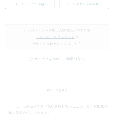
（上）のリングのみ購入
（下）のリングのみ購入
クレジットカード無しの分割払いができる
ショッピングクレジット
の
分割シミュレーションは
こちら
ケイウノを初めてご利用の方へ
備考・注意事項
・一点一点手造りで彫り模様を施しているため、若干雰囲気が
異なる場合がございます。