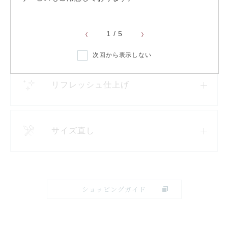
※ 一
1
/
5
22,000円以上送料無料
次回から表示しない
リフレッシュ仕上げ
サイズ直し
ショッピングガイド