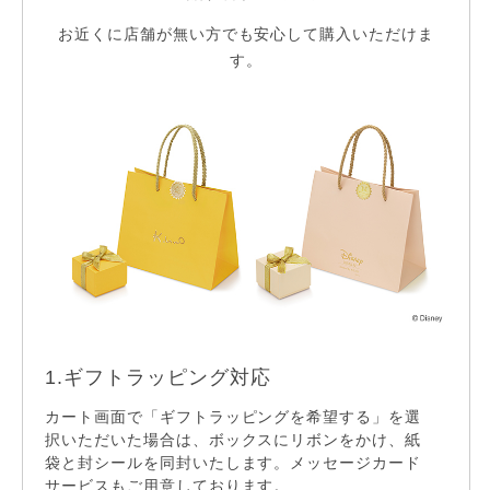
お近くに店舗が無い方でも安心して購入いただけま
【ご利用可能なクレジットカード】
す。
お支払方法について
ケイウノのサービス
無料手打ち刻印サービス
1.ギフトラッピング対応
2.
※一部対象外
カート画面で「ギフトラッピングを希望する」を選
無料
サイ
択いただいた場合は、ボックスにリボンをかけ、紙
ご選
袋と封シールを同封いたします。メッセージカード
ディ
てお
ギフトラッピング
サービスもご用意しております。