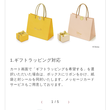
ケイウノのサービス
無料手打ち刻印サービス
※一部対象外
ギフトラッピング
1.ギフトラッピング対応
2.
カート画面で「ギフトラッピングを希望する」を選
無料
サイ
択いただいた場合は、ボックスにリボンをかけ、紙
ご選
袋と封シールを同封いたします。メッセージカード
22,000円以上送料無料
ディ
てお
サービスもご用意しております。
※ 一
リフレッシュ仕上げ
1
/
5