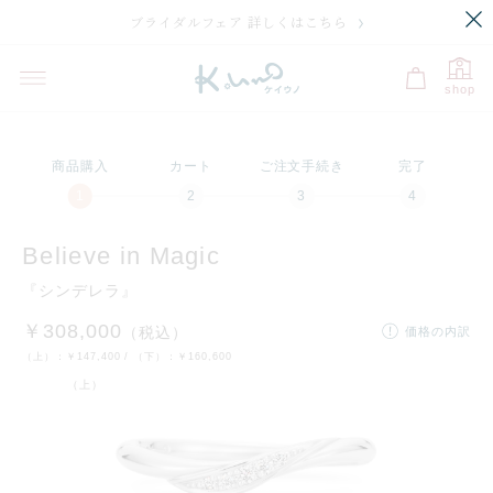
ブライダルフェア 詳しくはこちら
プレビュー
刻印のサンプル・価格
選択中
この商品にはこちらの刻印が入ります。
shop
マークの位置やバランスは職人が調整いたします。
プラチナ950
K18イエローゴ
K18ピンクゴー
K18ホワイトゴ
K1
ールド
ルド
ールド
商品購入
カート
ご注文手続き
完了
残り
10
文字
刻印の入力に関する注意点
Believe in Magic
『シンデレラ』
￥308,000
（税込）
価格の内訳
（上）：
￥147,400
/ （下）：
￥160,600
（上）
文字・記号
フォントを選択