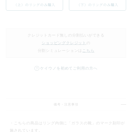
（上）のリングのみ購入
（下）のリングのみ購入
クレジットカード無しの分割払いができる
ショッピングクレジット
の
分割シミュレーションは
こちら
ケイウノを初めてご利用の方へ
備考・注意事項
・こちらの商品はリング内側に「ガラスの靴」のマーク刻印が
施されています。