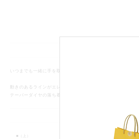
商品説明
いつまでも一緒に手を取り合い、人生を歩むふたりの姿に重
動きのあるラインがエレガントな雰囲気です。
テーパーダイヤの落ち着いた輝きで気品ある手元に。
アフターサービス永久無料保証
仕様について
ラインでお求めいただいた商品も“リン
サイズ直し”や“リフレッシュ仕上げ（洗
■（上）
■（下）