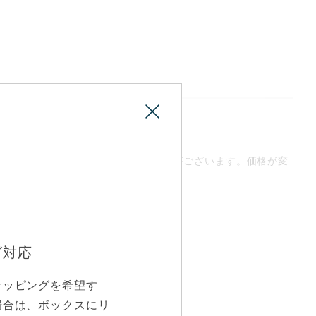
備考・注意事項
グにより、石の価格が前後する可能性がございます。価格が変
しますのでご了承くださいませ。
グ対応
ラッピングを希望す
場合は、ボックスにリ