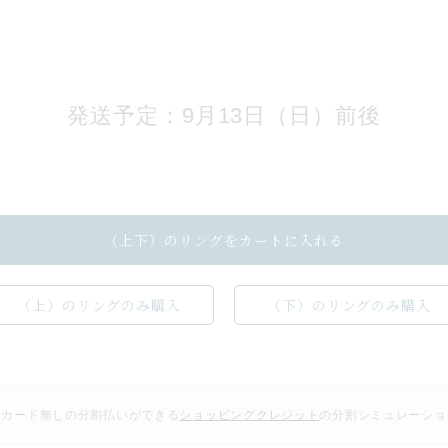
発送予定：9月13日（日）前後
（上下）のリングをカートに入れる
（上）のリングのみ購入
（下）のリングのみ購入
トカード無しの分割払いができる
ショッピングクレジット
の
分割シミュレーショ