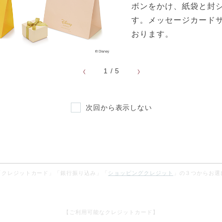
ボンをかけ、紙袋と封
0～2.4mm
す。メッセージカード
.6～2.1mm
おります。
上）RE-129 /（下）RE-130M
1
/
5
次回から表示しない
お支払方法
「クレジットカード」「銀行振り込み」「
ショッピングクレジット
」の３つからお選
【ご利用可能なクレジットカード】