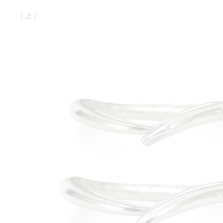
（上）
1文字消す