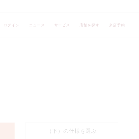
ログイン
ニュース
サービス
店舗を探す
来店予約
刻印のサンプル・価格
残り
10
文字
裏石
（下）の仕様を
選ぶ