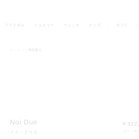
ブライダル
ジュエリー
ウォッチ
グッズ
ギフト
プレビュー
ホーム
/
商品購入
刻印の入力に関する注意点
文字・記号
フォントを選択
Noi Due
￥322
（上）：
￥1
ノイ・ドゥエ