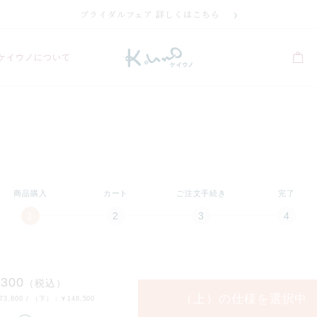
ブライダルフェア 詳しくはこちら
ケイウノについて
商品購入
カート
ご注文手続き
完了
マーク
ディズニー/マーク
,300
（税込）
（上）の仕様を
選択中
73,800
/ （下）：
￥148,500