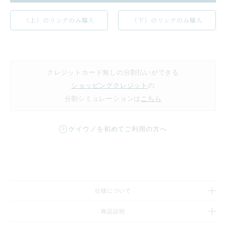
（上）のリングのみ購入
（下）のリングのみ購入
クレジットカード無しの分割払いができる
ショッピングクレジット
の
分割シミュレーションは
こちら
ケイウノを初めてご利用の方へ
仕様について
商品説明