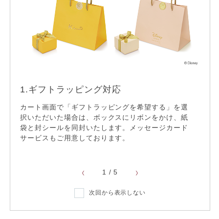
※一部対象外
ギフトラッピング
1.ギフトラッピング対応
2.
22,000円以上送料無料
カート画面で「ギフトラッピングを希望する」を選
無料
サイ
択いただいた場合は、ボックスにリボンをかけ、紙
ご選
袋と封シールを同封いたします。メッセージカード
ディ
てお
サービスもご用意しております。
リフレッシュ仕上げ
※ 一
1
/
5
サイズ直し
次回から表示しない