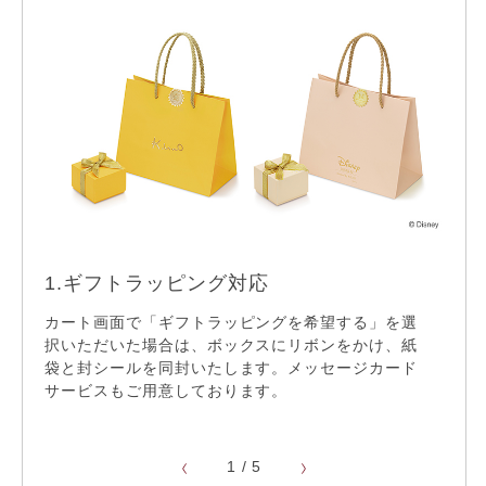
ケイウノのサービス
無料手打ち刻印サービス
※一部対象外
1.ギフトラッピング対応
2.
ギフトラッピング
カート画面で「ギフトラッピングを希望する」を選
無料
サイ
択いただいた場合は、ボックスにリボンをかけ、紙
ご選
袋と封シールを同封いたします。メッセージカード
ディ
てお
22,000円以上送料無料
サービスもご用意しております。
※ 一
1
/
5
リフレッシュ仕上げ