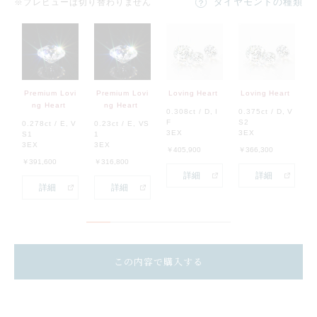
ダイヤモンドの種類
※プレビューは切り替わりません
Premium Lovi
Premium Lovi
Loving Heart
Loving Heart
L
ng Heart
ng Heart
0.308ct / D, I
0.375ct / D, V
0
F
S2
1
0.278ct / E, V
0.23ct / E, VS
3EX
3EX
3
S1
1
3EX
3EX
￥405,900
￥366,300
￥
￥391,600
￥316,800
詳細
詳細
詳細
詳細
この内容で購入する