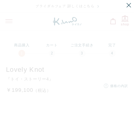
ブライダルフェア 詳しくはこちら
プレビュー
刻印のサンプル・価格
選択中
shop
商品購入
カート
ご注文手続き
完了
プラチナ950×K
プラチナ950
K18イエローゴ
K18ピンクゴー
購入後のサイズ直し
残り
10
文字
刻印の入力に関する注意点
18ピンクゴール
ールド
ルド
ド
全国のケイウノ直営店で承っております。
リングに刻印された「k.uno」ロゴが保証書代わりです。リングのみお持
Lovely Knot
ちいただき、注文者名などお客さま情報をお伝えいただければご利用可能
です。
『トイ・ストーリー4』
価格の内訳
※ エタニティリングや着用指の変更など、一部有料となる場合がございま
￥199,100
（税込）
文字・記号
す。
フォントを選択