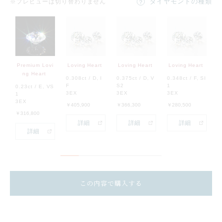
ダイヤモンドの種類
※プレビューは切り替わりません
Premium Lovi
Loving Heart
Loving Heart
Loving Heart
L
ng Heart
0.308ct / D, I
0.375ct / D, V
0.348ct / F, SI
0
F
S2
1
S
0.23ct / E, VS
3EX
3EX
3EX
3
1
3EX
￥405,900
￥366,300
￥280,500
￥
￥316,800
詳細
詳細
詳細
詳細
この内容で購入する