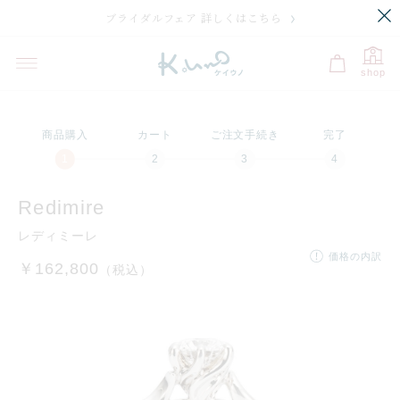
ブライダルフェア 詳しくはこちら
プレビュー
刻印のサンプル・価格
選択中
shop
商品購入
カート
ご注文手続き
完了
プラチナ950
K18イエローゴ
K18ピンクゴー
K18ホワイトゴ
購入後のサイズ直し
残り
10
文字
刻印の入力に関する注意点
ールド
ルド
ールド
全国のケイウノ直営店で承っております。
リングに刻印された「k.uno」ロゴが保証書代わりです。リングのみお持
Redimire
ちいただき、注文者名などお客さま情報をお伝えいただければご利用可能
です。
レディミーレ
価格の内訳
※ エタニティリングや着用指の変更など、一部有料となる場合がございま
￥162,800
（税込）
ディズニー
文字・記号
す。
マーク
裏石
マーク
フォントを選択