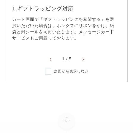
1.ギフトラッピング対応
2.
カート画面で「ギフトラッピングを希望する」を選
無料
サイ
サイズ直し
択いただいた場合は、ボックスにリボンをかけ、紙
ご選
袋と封シールを同封いたします。メッセージカード
ディ
てお
サービスもご用意しております。
※ 一
ショッピングガイド
1
/
5
次回から表示しない
TOP