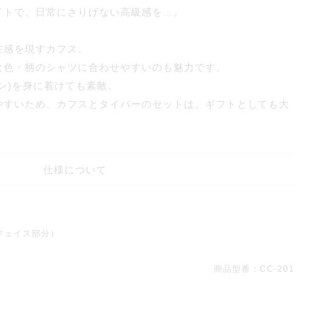
イトで、日常にさりげない高級感を…。
在感を現すカフス。
な色・柄のシャツに合わせやすいのも魅力です。
ン)を身に着けても素敵。
やすいため、カフスとタイバーのセットは、ギフトとしても大
仕様について
（フェイス部分）
商品型番：CC-201