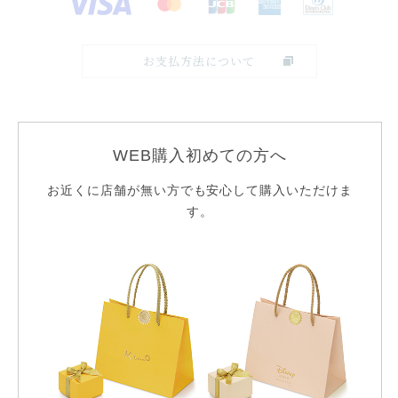
お支払方法について
ケイウノのサービス
WEB購入初めての方へ
お近くに店舗が無い方でも安心して購入いただけま
無料手打ち刻印サービス
す。
※一部対象外
ギフトラッピング
22,000円以上送料無料