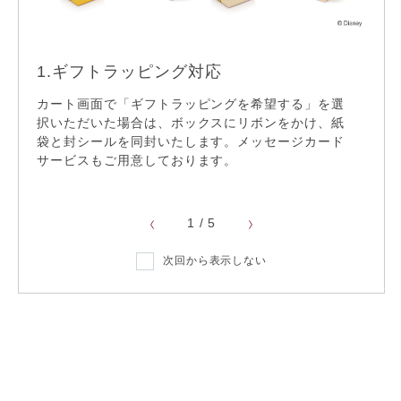
1.ギフトラッピング対応
2.
リフレッシュ仕上げ
カート画面で「ギフトラッピングを希望する」を選
無料
サイ
択いただいた場合は、ボックスにリボンをかけ、紙
ご選
袋と封シールを同封いたします。メッセージカード
ディ
てお
サイズ直し
サービスもご用意しております。
※ 一
1
/
5
ショッピングガイド
次回から表示しない