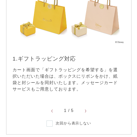
無料手打ち刻印サービス
※一部対象外
ギフトラッピング
1.ギフトラッピング対応
2.
22,000円以上送料無料
カート画面で「ギフトラッピングを希望する」を選
無料
サイ
択いただいた場合は、ボックスにリボンをかけ、紙
ご選
袋と封シールを同封いたします。メッセージカード
ディ
てお
サービスもご用意しております。
※ 一
リフレッシュ仕上げ
1
/
5
サイズ直し
次回から表示しない