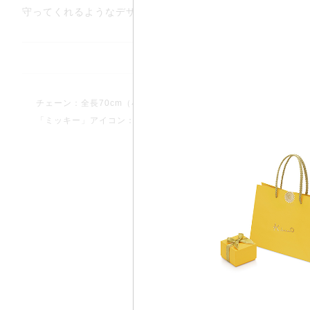
守ってくれるようなデザインです。
仕様について
チェーン：全長70cm（小豆 幅約0.7mm,アジャスター環付き / 60
「ミッキー」アイコン：タテ約5.6mm ヨコ約6.5mm 厚み約0.5mm
アフターサービス永久無料保証
ラインでお求めいただいた商品も“リン
サイズ直し”や“リフレッシュ仕上げ（洗
小傷取り）”などのアフターサービスを
無料保証しております。
部対象外の商品もございます。
お支払い方法は