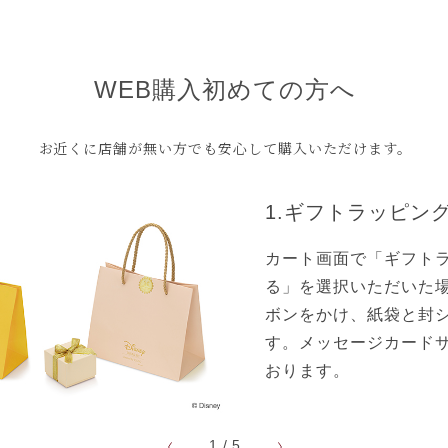
WEB購入初めての方へ
お近くに店舗が無い方でも安心して購入いただけます。
cmに調節可）
商品型番：NDE-123
1.ギフトラッピン
カート画面で「ギフト
る」を選択いただいた
ボンをかけ、紙袋と封
お支払方法
す。メッセージカード
おります。
「クレジットカード」「銀行振り込み」「
ショッピングクレジット
」の３つからお選
1
/
5