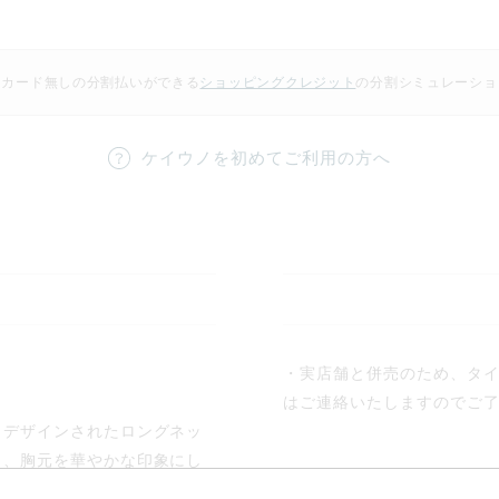
トカード無しの分割払いができる
ショッピングクレジット
の
分割シミュレーショ
ケイウノを初めてご利用の方へ
・実店舗と併売のため、タ
はご連絡いたしますのでご
くデザインされたロングネッ
き、胸元を華やかな印象にし
ー」が、日常の中でいつも見