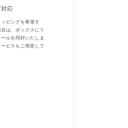
グ対応
びいただけます。
ラッピングを希望す
場合は、ボックスにリ
シールを同封いたしま
サービスもご用意して