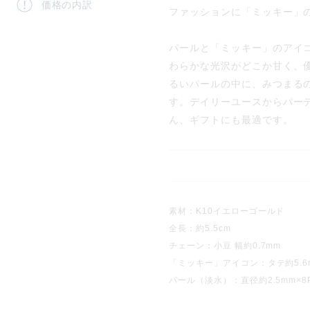
価格の内訳
ファッションに「ミッキー」
パールと「ミッキー」のアイ
わらかな光沢がどこか甘く、
るいパールの中に、みつまる
す。デイリーユースからパー
ん、ギフトにも最適です。
素材：K10イエローゴールド
全長：約5.5cm
チェーン：小豆 幅約0.7mm
「ミッキー」アイコン：タテ約5.6mm
パール（淡水）：直径約2.5mm×8