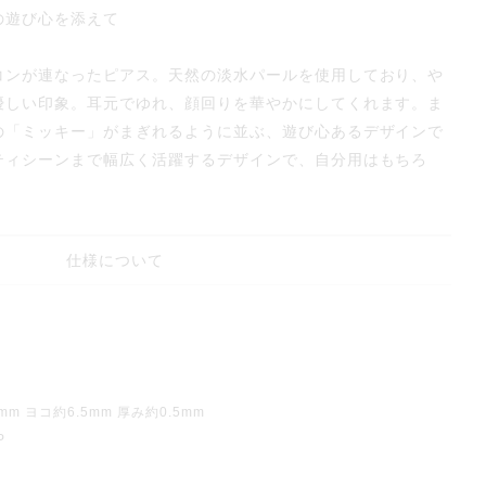
の遊び心を添えて
コンが連なったピアス。天然の淡水パールを使用しており、や
優しい印象。耳元でゆれ、顔回りを華やかにしてくれます。ま
の「ミッキー」がまぎれるように並ぶ、遊び心あるデザインで
ティシーンまで幅広く活躍するデザインで、自分用はもちろ
仕様について
 ヨコ約6.5mm 厚み約0.5mm
P