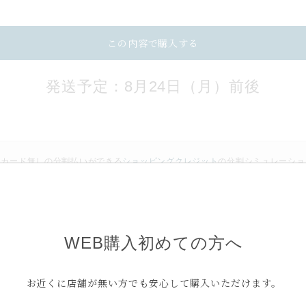
この内容で購入する
発送予定：8月24日（月）前後
トカード無しの分割払いができる
ショッピングクレジット
の
分割シミュレーショ
ケイウノを初めてご利用の方へ
WEB購入初めての方へ
お近くに店舗が無い方でも安心して購入いただけます。
お支払方法