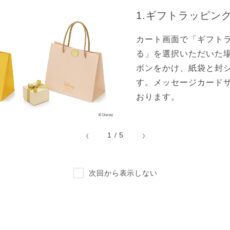
1.ギフトラッピン
「クレジットカード」「銀行振り込み」「
ショッピングクレジット
」の３つからお選
カート画面で「ギフト
る」を選択いただいた
ボンをかけ、紙袋と封
【ご利用可能なクレジットカード】
す。メッセージカード
おります。
1
/
5
次回から表示しない
お支払方法について