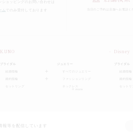
ンショッピングのお問い合わせは
当日のご予約は
店舗へお電話く
ーム
でのみ受付しております
K.UNO
Disney
ブライダル
ジュエリー
ブライダル
結婚指輪
すべてのジュエリー
結婚指輪
婚約指輪
ファッションリング
婚約指輪
セットリング
ネックレス
セットリ
情報等を配信しています