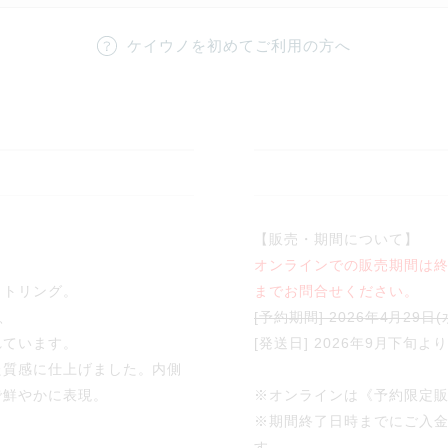
ケイウノを初めてご利用の方へ
【販売・期間について】
オンラインでの販売期間は
ットリング。
までお問合せください。
を、
[予約期間] 2026年4月29日(水
れています。
[発送日] 2026年9月下旬よ
た質感に仕上げました。内側
で鮮やかに表現。
※オンラインは《予約限定
※期間終了日時までにご入金
す。