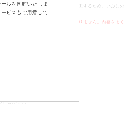
シールを同封いたしま
工を施しています。一点一点手作業で加工するため、いぶしの
サービスもご用意して
なる仕上りの場合がございます。
文確定後のキャンセル・変更は承っておりません。内容をよく
さい。
びいただけます。