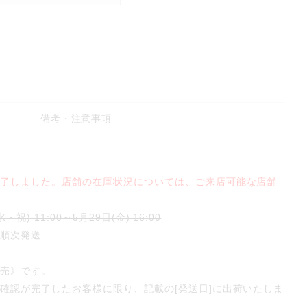
備考・注意事項
終了しました。店舗の在庫状況については、ご来店可能な店舗
・祝) 11:00～5月29日(金) 16:00
り順次発送
販売》です。
確認が完了したお客様に限り、記載の[発送日]に出荷いたしま