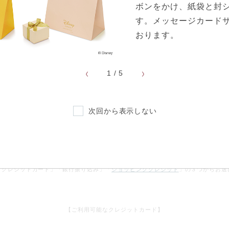
ボンをかけ、紙袋と封
シルバー素材にはいぶし加
す。メッセージカード
風合いは掲載写真と若干異
おります。
※製作過程の都合上、ご注
ご確認のうえ、ご注文くだ
1
/
5
次回から表示しない
お支払方法
「クレジットカード」「銀行振り込み」「
ショッピングクレジット
」の３つからお選
【ご利用可能なクレジットカード】