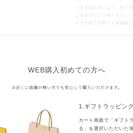
（お支払方法により、終了
じますのでご了承ください
※予約終了日前でも準備数
--------------------
商品型番：RDSW-126
※『STAR WARS』専用
※「ギフトラッピング」の
WEB購入初めての方へ
■リングサイズについて
【14号～24号】の範囲で
お近くに店舗が無い方でも安心して購入いただけます。
■オプションについて
1.ギフトラッピン
刻印・裏石などの追加は出
カート画面で「ギフト
■その他注意事項
る」を選択いただいた
こちらの商品の素材は、シ