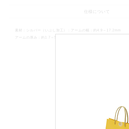
仕様について
素材：シルバー（いぶし加工）：アームの幅：約4.9～17.2mm
アームの厚み：約1.7～5.2mm：
アフターサービス永久無料保証
ラインでお求めいただいた商品も“リン
サイズ直し”や“リフレッシュ仕上げ（洗