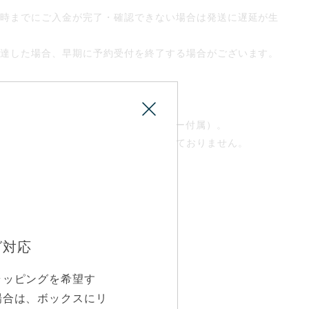
日時までにご入金が完了・確認できない場合は発送に遅延が生
）
に達した場合、早期に予約受付を終了する場合がございます。
のボックスにお入れします（専用ショッパー付属）。
対応（ボックスへのリボンがけ）は承っておりません。
のご用意となります。
グ対応
来ない商品となります。
ラッピングを希望す
場合は、ボックスにリ
ルバー限定です。