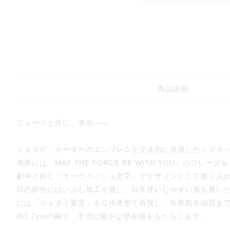
商品説明
フォースと共に、進め――
ジェダイ・オーダーのエンブレムを立体的に表現したシグネ
側面には「MAY THE FORCE BE WITH YOU」のフレーズ
劇中と同じ「オーラベッシュ文字」でデザインとして取り入
凹凸部分にはいぶし加工を施し、日常使いしやすい落ち着い
には「ジェダイ聖堂」を立体造形で再現し、世界観を細部ま
約1.7cmの幅で、手元に確かな存在感をもたらします。