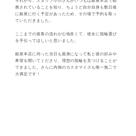
それから、スタッフ小川さんがいつもは銀座本店で勤
務されていることを知り、ちょうど自分自身も数日後
に銀座に行く予定があったため、その場で予約を取っ
ていただきました。
ここまでの接客の流れが心地良くて、彼女に指輪選び
を手伝ってほしいと思いました。
銀座本店に伺った当日も親身になって私と彼の好みや
希望を聞いてくださり、理想の指輪を見つけることが
できました。さらに内側のカスタマイズも唯一無二で
大満足です！
最初は結婚指輪に対して、こうしたいや、これが良い
という考えがなかったのですが... ヒアリングをしてい
ただき、自分の好みの指輪に出会えてなかっただけだ
と気付きました。
一生に一度の結婚指輪をケイウノさんで購入すること
ができて良かったです。
ありがとうございました。