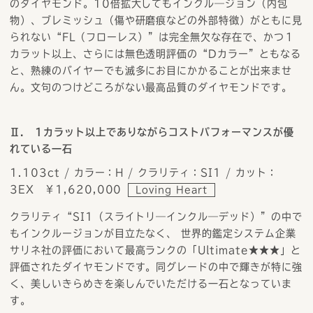
のダイヤモンド。10倍拡大してもインクル―ジョン（内包
物）、ブレミッシュ（傷や研磨痕などの外部特徴）がともに見
られない“FL（フローレス）”は完全無欠な存在で、かつ１
カラット以上、さらには無色透明評価の“Dカラー”ともなる
と、熟練のバイヤーでも滅多にお目にかかることが出来ませ
ん。文句のつけどころがない最高品質のダイヤモンドです。
Ⅱ. 1カラット以上でありながらコストパフォーマンスが優
れている一石
1.103ct / カラー：H / クラリティ：SI1 / カット：
3EX ￥1,620,000
Loving Heart
クラリティ“SI1（スライトリ―インクル―デッド）”の中で
もインクルージョンが目立たなく、 世界的鑑定システム企業
サリネ社の評価において最高ランクの「Ultimate★★★」と
評価されたダイヤモンドです。同グレードの中で輝きが特に強
く、美しいきらめきを楽しんでいただける一石となっていま
す。