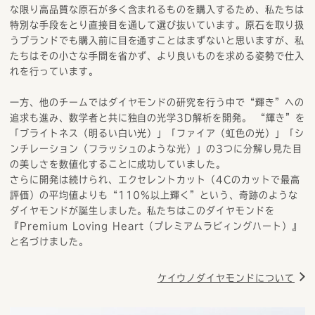
な限り高品質な原石が多く含まれるものを購入するため、私たちは
特別な手段をとり直接目を通して選び抜いています。原石を取り扱
うブランドでも購入前に目を通すことはまずないと思いますが、私
たちはその小さな手間を省かず、より良いものを求める姿勢で仕入
れを行っています。
一方、他のチームではダイヤモンドの研究を行う中で“輝き”への
追求も進み、数学者と共に独自の光学3D解析を開発。 “輝き”を
「ブライトネス（明るい白い光）」「ファイア（虹色の光）」「シ
ンチレーション（フラッシュのような光）」の3つに分解し見た目
の美しさを数値化することに成功していました。
さらに開発は続けられ、エクセレントカット（4Cのカットで最高
評価）の平均値よりも“110％以上輝く”という、奇跡のような
ダイヤモンドが誕生しました。私たちはこのダイヤモンドを
『Premium Loving Heart（プレミアムラビィングハート）』
と名づけました。
ケイウノダイヤモンドについて