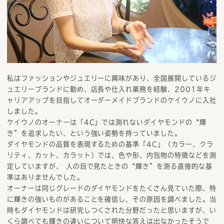
私はファッションやジュエリーに興味があり、全国展開しているジ
ュエリーブランドに勤め、店長や仕入れ業務を経験、2001年キ
ャリアアップを目指してオーダーメイドブランドのケイウノに入社
しました。
ケイウノのオーナーは「4C」では測れないダイヤモンドの“輝
き”を追求したい、という強い姿勢を持っていました。
ダイヤモンドの品質を表現するための基準「4C」（カラー、クラ
リティ、カット、カラット）では、色や形、内包物の特徴などを測
定していますが、 人の目で見たときの“輝き”を測る直接的な基
準はありませんでした。
オーナーは同じグレードのダイヤモンドをたくさん見ていた際、特
に輝きの強いものがあることを確信し、その原因を調べました。当
時もダイヤモンドは研究しつくされた分野だったと思いますが、い
くら調べても輝きの違いについて明快な答えは出なかったそうで