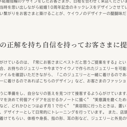
が結婚指輪のデザインをしたお客さまが、日程を合わせて来店ください
当時を思い出しながら結婚10周年記念のネックレスをデザインさせて
い繋がりをお客さまと築けることが、ケイウノのデザイナーの醍醐味だ
の正解を持ち
自信を持ってお客さまに
がけているのは、『常にお客さまにベストだと思うご提案をする』とい
合、お持ちのジュエリーや今までケイウノで作られたジュエリーを可能
ァイルを確認いただきながら、「このジュエリーと一緒に着けるのであ
ーに着けるのであればこちらのデザイン」など、お客さまのファッショ
うに準備をし、自分なりの答えを見つけて接客するよう心がけています
マを決めて何個アイデアを出せるかノートに描く”“美意識を磨くため
など、どれかひとつは必ず月１で行く”“美容院に行ったときは、置い
、デザイナーとして日常的にトレーニングを行っています。 また、店
着けてもらい、体格や身長、指の形、耳の形など、ジュエリーと外見の