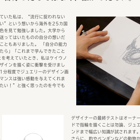
ていた私は、“流行に捉われない
い”という想いから海外を25カ国
色を見て勉強しました。大学から
送ってはいたものの自分の想いだ
こともありました。 「自分の能力
たら」「これまで学んできたこと
とを考えていたとき、私はケイウノ
ザインを描く姿に衝撃を受けまし
1分程度でジュエリーのデザイン画
マンスは強い感動を与えてくれま
たい！”と強く思ったのを今でも
デザイナーの最終テストはオーナ
ドで指輪を描くことは勿論、ジュ
ンドまで幅広い知識が試されます
さらに、豹やペンギンなどの動物