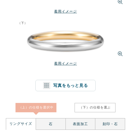
着用イメージ
（下）
着用イメージ
写真をもっと見る
1文字消す
リセット
（上）の仕様を
選択中
（下）の仕様を
選ぶ
リングサイズ
石
表面加工
刻印・石