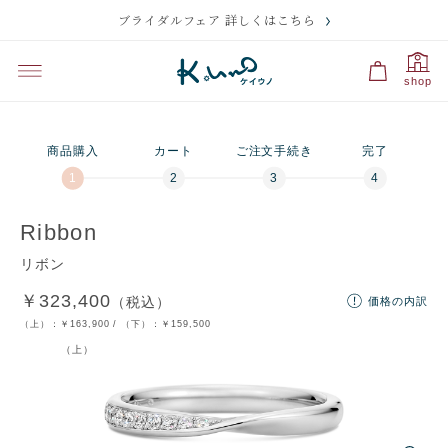
ブライダルフェア 詳しくはこちら
プレビュー
刻印のサンプル・価格
選択中
選択中
shop
プラチナ950・ダイ
つや有り（ベーシ
プラチナ950・ダイ
つや消し
ヤあり（ベーシッ
ック）
ヤなし
ク）
商品購入
カート
ご注文手続き
完了
残り
10
文字
刻印の入力に関する注意点
Ribbon
リボン
￥323,400
（税込）
価格の内訳
ディズニー
文字・記号
マーク
裏石
マーク
（上）：
￥163,900
/ （下）：
￥159,500
（上）
フォントを選択