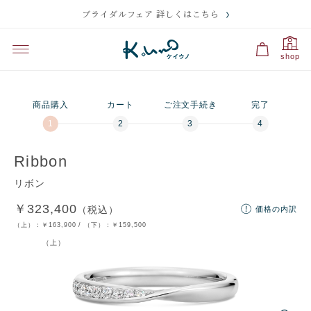
ブライダルフェア 詳しくはこちら
プレビュー
刻印のサンプル・価格
選択中
選択中
shop
プラチナ950・ダイ
つや有り（ベーシ
プラチナ950・ダイ
つや消し
ヤあり（ベーシッ
ック）
ヤなし
ク）
商品購入
カート
ご注文手続き
完了
残り
10
文字
刻印の入力に関する注意点
Ribbon
リボン
￥323,400
（税込）
価格の内訳
ディズニー
文字・記号
マーク
裏石
マーク
（上）：
￥163,900
/ （下）：
￥159,500
（上）
フォントを選択