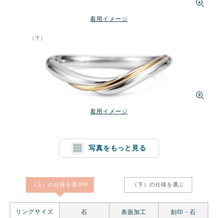
着用イメージ
（下）
着用イメージ
写真をもっと見る
1文字消す
リセット
（上）の仕様を
選択中
（下）の仕様を
選ぶ
リングサイズ
石
表面加工
刻印・石