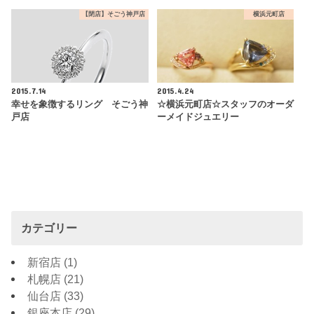
【閉店】そごう神戸店
横浜元町店
2015.7.14
2015.4.24
幸せを象徴するリング そごう神
☆横浜元町店☆スタッフのオーダ
戸店
ーメイドジュエリー
カテゴリー
新宿店
(1)
札幌店
(21)
仙台店
(33)
銀座本店
(29)