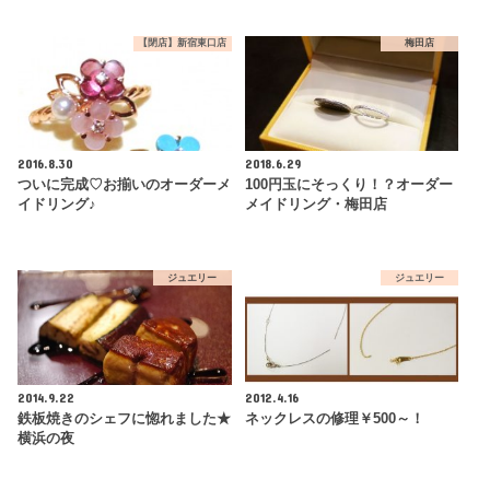
【閉店】新宿東口店
梅田店
2016.8.30
2018.6.29
ついに完成♡お揃いのオーダーメ
100円玉にそっくり！？オーダー
イドリング♪
メイドリング・梅田店
ジュエリー
ジュエリー
2014.9.22
2012.4.16
鉄板焼きのシェフに惚れました★
ネックレスの修理￥500～！
横浜の夜