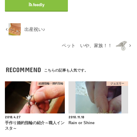
feedly
出産祝い♪
ペット いや、家族！！
RECOMMEND
こちらの記事も人気です。
結婚指輪・婚約指輪
ジュエリー
2018.4.27
2010.11.18
手作り婚約指輪の紹介～職人イン
Rain or Shine
スタ～