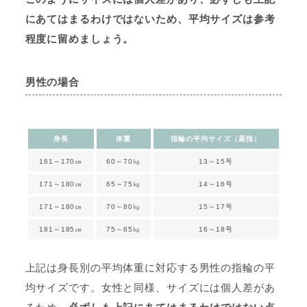
にあてはまるわけではないため、平均サイズは参考
程度に留めましょう。
男性の場合
身長
体重
指輪の平均サイズ（薬指）
161～170㎝
60～70㎏
13～15号
171～180㎝
65～75㎏
14～16号
171～180㎝
70～80㎏
15～17号
181～185㎝
75～85㎏
16～18号
上記は身長別の平均体重に対応する男性の指輪の平
均サイズです。女性と同様、サイズには個人差があ