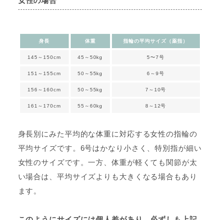
女性の場合
身長
体重
指輪の平均サイズ（薬指）
145～150cm
45～50kg
5〜7号
151～155cm
50～55kg
6～9号
156～160cm
50～55kg
7～10号
161～170cm
55～60kg
8～12号
身長別にみた平均的な体重に対応する女性の指輪の
平均サイズです。6号はかなり小さく、特別指が細い
女性のサイズです。一方、体重が軽くても関節が太
い場合は、平均サイズよりも大きくなる場合もあり
ます。
このようにサイズには個人差があり、必ずしも上記