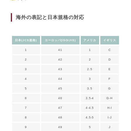
海外の表記と日本規格の対応
日本(JCS規格)
ヨーロッパ(ISO/JIS)
アメリカ
イギリス
1
41
1
C
2
42
2
D
3
43
2.5
E
4
44
3
F
5
45
3.5
G
6
46
3.5-4
G-H
7
47
4-4.5
H-I
8
48
4.5-5
I-J
9
49
5
J