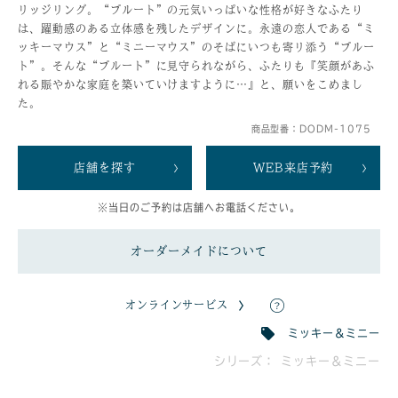
リッジリング。“プルート”の元気いっぱいな性格が好きなふたり
は、躍動感のある立体感を残したデザインに。永遠の恋人である“ミ
ッキーマウス”と“ミニーマウス”のそばにいつも寄リ添う“プルー
ト”。そんな“プルート”に見守られながら、ふたりも『笑顔があふ
れる賑やかな家庭を築いていけますように…』と、願いをこめまし
た。
商品型番：DODM-1075
店舗を探す
WEB来店予約
※当日のご予約は店舗へお電話ください。
オーダーメイドについて
オンラインサービス
ミッキー＆ミニー
シリーズ： ミッキー＆ミニー