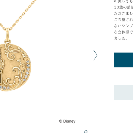
の美しさ
30歳の節
ただきま
ご希望さ
ないシン
な立体感
ました。