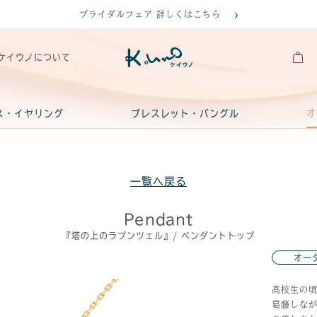
ブライダルフェア 詳しくはこちら
ケイウノについて
オ
ス・イヤリング
ブレスレット・バングル
一覧へ戻る
Pendant
『塔の上のラプンツェル』/ ペンダントトップ
オー
高校生の
葛藤しな