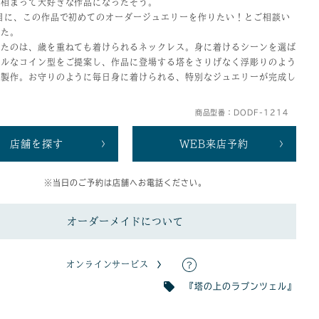
も相まって大好きな作品になったそう。
目に、この作品で初めてのオーダージュエリーを作りたい！とご相談い
した。
れたのは、歳を重ねても着けられるネックレス。身に着けるシーンを選ば
プルなコイン型をご提案し、作品に登場する塔をさりげなく浮彫りのよう
で製作。お守りのように毎日身に着けられる、特別なジュエリーが完成し
商品型番：DODF-1214
店舗を探す
WEB来店予約
※当日のご予約は店舗へお電話ください。
オーダーメイドについて
オンラインサービス
『塔の上のラプンツェル』