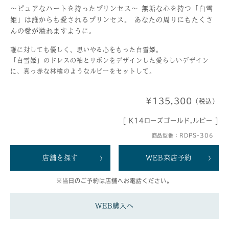
～ピュアなハートを持ったプリンセス～ 無垢な心を持つ「白雪
姫」は誰からも愛されるプリンセス。 あなたの周りにもたくさ
んの愛が溢れますように。
誰に対しても優しく、思いやる心をもった白雪姫。
「白雪姫」のドレスの袖とリボンをデザインした愛らしいデザイン
に、真っ赤な林檎のようなルビーをセットして。
¥135,300
（税込）
[ K14ローズゴールド,ルビー ]
商品型番：RDPS-306
店舗を探す
WEB来店予約
※当日のご予約は店舗へお電話ください。
WEB購入へ