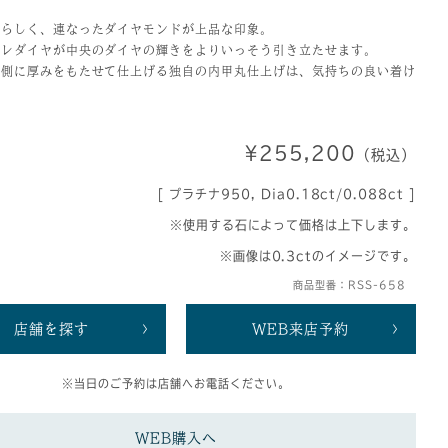
愛らしく、連なったダイヤモンドが上品な印象。
メレダイヤが中央のダイヤの輝きをよりいっそう引き立たせます。
内側に厚みをもたせて仕上げる独自の内甲丸仕上げは、気持ちの良い着け
¥255,200
（税込）
[ プラチナ950, Dia0.18ct/0.088ct ]
※使用する石によって価格は上下します。
※画像は0.3ctのイメージです。
商品型番：RSS-658
店舗を探す
WEB来店予約
※当日のご予約は店舗へお電話ください。
WEB購入へ