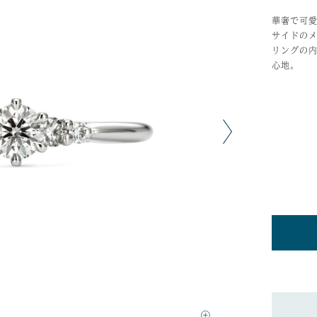
華奢で可
サイドの
リングの
心地。