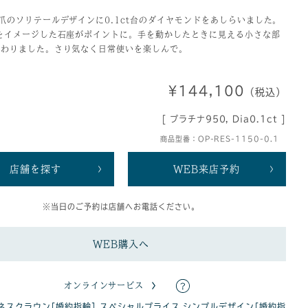
爪のソリテールデザインに0.1ct台のダイヤモンドをあしらいました。
をイメージした石座がポイントに。手を動かしたときに見える小さな部
だわりました。さり気なく日常使いを楽しんで。
¥144,100
（税込）
[ プラチナ950, Dia0.1ct ]
商品型番：OP-RES-1150-0.1
店舗を探す
WEB来店予約
※当日のご予約は店舗へお電話ください。
WEB購入へ
オンラインサービス
ネスクラウン[婚約指輪]
,
スペシャルプライス
,
シンプルデザイン[婚約指