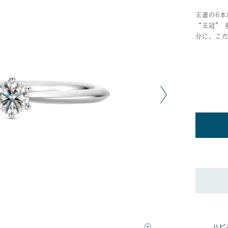
王道の6本
“王冠” 
分に、こ
ハピ