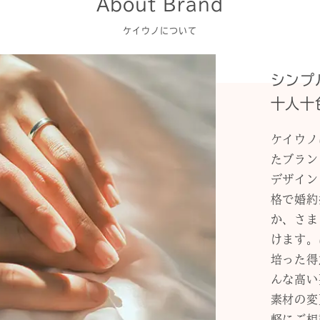
About Brand
ケイウノについて
シンプ
十人十
ケイウノ
たブラン
デザイン
格で婚約
か、さま
けます。
培った得
んな高い
素材の変
軽にご相