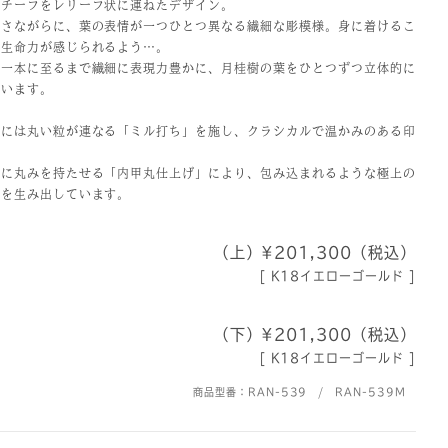
モチーフをレリーフ状に連ねたデザイン。
然さながらに、葉の表情が一つひとつ異なる繊細な彫模様。身に着けるこ
な生命力が感じられるよう…。
本一本に至るまで繊細に表現力豊かに、月桂樹の葉をひとつずつ立体的に
ています。
チには丸い粒が連なる「ミル打ち」を施し、クラシカルで温かみのある印
側に丸みを持たせる「内甲丸仕上げ」により、包み込まれるような極上の
感を生み出しています。
（上）¥201,300（税込）
[ K18イエローゴールド ]
（下）¥201,300（税込）
[ K18イエローゴールド ]
商品型番：RAN-539 / RAN-539M