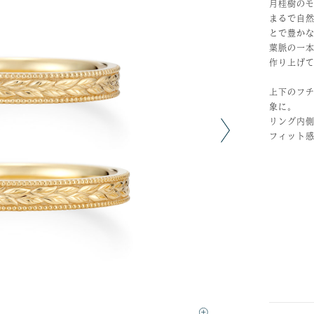
月桂樹の
まるで自
とで豊か
葉脈の一
作り上げ
上下のフ
象に。
リング内
フィット