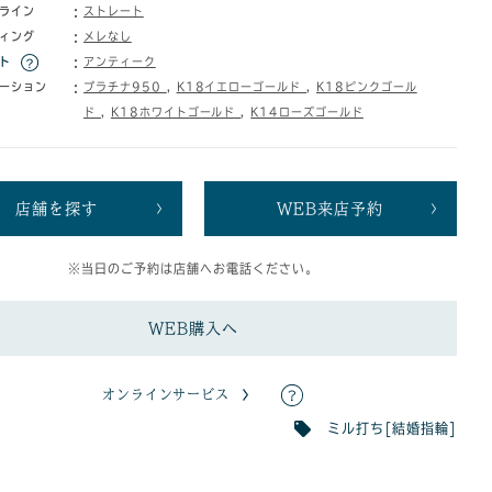
ライン
ストレート
ィング
メレなし
ト
アンティーク
ーション
プラチナ950
,
K18イエローゴールド
,
K18ピンクゴール
ド
,
K18ホワイトゴールド
,
K14ローズゴールド
店舗を探す
WEB来店予約
※当日のご予約は店舗へお電話ください。
WEB購入へ
オンラインサービス
ミル打ち[結婚指輪]