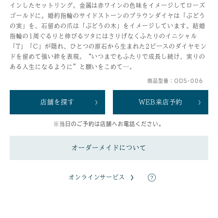
インしたセットリング。金属は赤ワインの色味をイメージしてローズ
ゴールドに。婚約指輪のサイドストーンのブラウンダイヤは「ぶどう
の実」を、石留めの爪は「ぶどうの木」をイメージしています。結婚
指輪の1周ぐるりと伸びるツタにはさりげなくふたりのイニシャル
「T」「C」が隠れ、ひとつの原石から生まれた2ピースのダイヤモン
ドを留めて強い絆を表現。“いつまでもふたりで成長し続け、実りの
ある人生になるように”と願いをこめて…。
商品型番：ODS-006
店舗を探す
WEB来店予約
※当日のご予約は店舗へお電話ください。
オーダーメイドについて
オンラインサービス