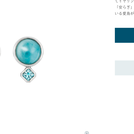
てイヤリ
「安らぎ
いる愛鳥