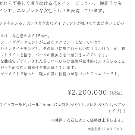
変わらず美しく咲き続ける花をイメージして…。 繊細且つ有
インで、エレガントな女性らしさを表現しています。
ラットを超える、大小さまざまなダイヤモンドが織りなすまばゆいほどの
ルは、存在感のある15mm。
アシェイプダイヤモンドが上品なアクセントになっています。
囲むメレダイヤモンドと、その周りに施された丸い粒「ミル打ち」が、花
アウトラインを描き、パールの優美さを一層引き立てています。
うな曲線でデザインされた美しい花びらは曲線が立体的に入り交じること
ながらも耐久性と機能性を兼ね備えています。
ーダーメイドで培った、職人の高い技術力が息づいたジュエリーです。
¥2,200,000
（税込）
ホワイトゴールド,パール15mm,Dia計2.592ct(メレ2.392ct,ペアシ
ェイプ) ]
※使用する石によって価格は上下します。
商品型番：BAN-500