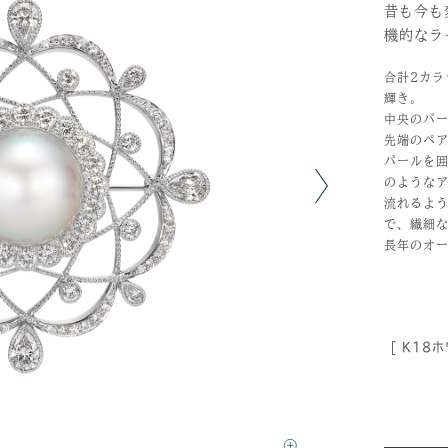
昔も今も
機的なラ
合計2カ
輝き。
中央のパー
先端のペ
パールを
のような
流れるよ
で、繊細
長年のオ
[ K18