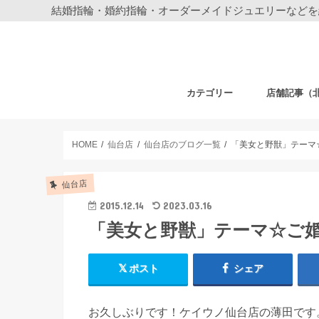
結婚指輪・婚約指輪・オーダーメイドジュエリーなどを
カテゴリー
店舗記事（
結婚指輪・婚約指輪
ジュエリー
ディズニーデザイン ジュエリー
ベビーギフト
時計
フェア・その他
札幌店
仙台店
銀座本店
銀座中央通り
新宿店
表参道店
自由が丘店
町田店
横浜元町店
横浜本店
柏店
大宮店
HOME
仙台店
仙台店のブログ一覧
「美女と野獣」テーマ
仙台店
2015.12.14
2023.03.16
「美女と野獣」テーマ☆ご
ポスト
シェア
お久しぶりです！ケイウノ仙台店の薄田です