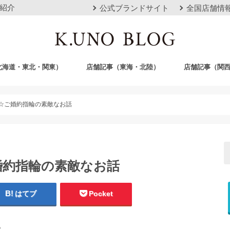
紹介
公式ブランドサイト
全国店舗情
北海道・東北・関東）
店舗記事（東海・北陸）
店舗記事（関
店
栄店
本山本店
岐阜店
クロスモール豊川店
浜松店
静岡店
金沢店
梅田店
心斎橋店
京都店
神戸店
広島店
岡山店
福岡店
沖縄おもろまち
☆ご婚約指輪の素敵なお話
婚約指輪の素敵なお話
はてブ
Pocket
。