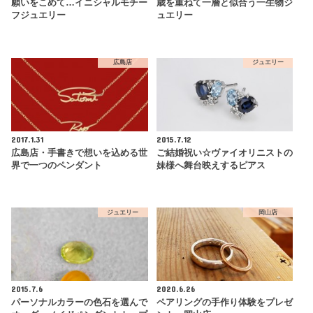
願いをこめて…イニシャルモチー
歳を重ねて一層と似合う一生物ジ
フジュエリー
ュエリー
広島店
ジュエリー
2017.1.31
2015.7.12
広島店・手書きで想いを込める世
ご結婚祝い☆ヴァイオリニストの
界で一つのペンダント
妹様へ舞台映えするピアス
ジュエリー
岡山店
2015.7.6
2020.6.26
パーソナルカラーの色石を選んで
ペアリングの手作り体験をプレゼ