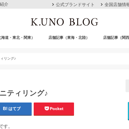
紹介
公式ブランドサイト
全国店舗情
北海道・東北・関東）
店舗記事（東海・北陸）
店舗記事（関
店
栄店
本山本店
岐阜店
クロスモール豊川店
浜松店
静岡店
金沢店
梅田店
心斎橋店
京都店
神戸店
広島店
岡山店
福岡店
沖縄おもろまち
ィリング♪
ニティリング♪
はてブ
Pocket
です。