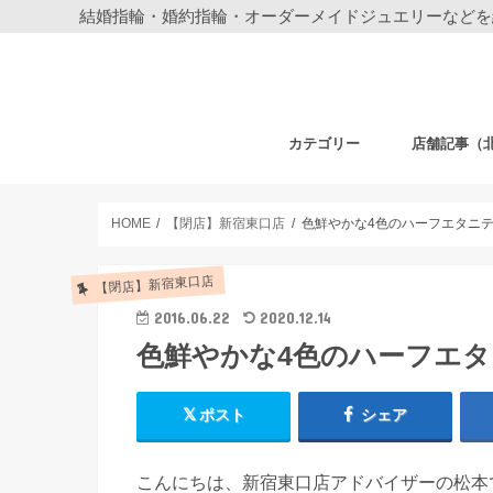
結婚指輪・婚約指輪・オーダーメイドジュエリーなどを
カテゴリー
店舗記事（
結婚指輪・婚約指輪
ジュエリー
ディズニーデザイン ジュエリー
ベビーギフト
時計
フェア・その他
札幌店
仙台店
銀座本店
銀座中央通り
新宿店
表参道店
自由が丘店
町田店
横浜元町店
横浜本店
柏店
大宮店
HOME
【閉店】新宿東口店
色鮮やかな4色のハーフエタニテ
【閉店】新宿東口店
2016.06.22
2020.12.14
色鮮やかな4色のハーフエタ
ポスト
シェア
こんにちは、新宿東口店アドバイザーの松本